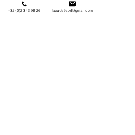
l’aggravation des dommages.
+32 (0)2 343 96 26
facade9sprl@gmail.com
Nos spécialistes peuvent évaluer précisément
l’état de votre façade en béton et intervenir
dans les plus brefs délais !
Faites appel à notre équipe de